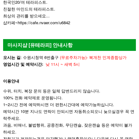
한국인20/여 테라피스트.
친절한 마인드의 테라피스트.
최상의 관리를 받으세요...
샵카페~https://cafe.nvaer.com/u6842
마사지샵 [유테라피] 안내사항
오시는 길
: 수원시청역 6번출구
(무료주차가능)- 복개천 인계종합상가
영업시간 및 예약시간:
낮 11시 ~ 새벽 5시
이용안내
수위, 터치, 복장 문의 등은 일체 답변드리지 않습니다.
100% 전화 예약제로 운영됨니다.
1~2시간 전에 예약하시면 더 편한시간대에 예약가능하십니다.
예약시간 10분 지나도 연락이 안되시면 자동취소되오니 늦으실경우 꼭 연
락주세요.
과음, 비매너, 불법행위, 공중전화, 무단캔슬, 잦은캔슬 등은 예약이 불가
하세요.
전화기가 꺼져있는경우 마감했거나 랜덤휴무이오니 다음에 다시 꼭 연락