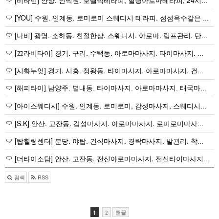
[비타민] 안양. 인덕원. 호텔식테라피, 힐링아로마테라피, 24시수면실
[YOU] 수원. 인계동. 로미로미 스웨디시 테라피. 섬섬옥수같은 샵
[나비] 광명. 소하동. 친절한샵. 스웨디시. 아로마. 림프관리. 단체 및 커플환영. 감성테라피
[끄라비타이] 경기. 구리. 수택동. 아로마마사지. 타이마사지. 건식마사지. 24시. 착한가격
[시화누엇] 경기. 시흥. 정왕동. 타이마사지. 아로마마사지. 건식마사지. 착한가격. 24시
[해피타이] 남양주. 별내동. 타이마사지. 아로마마사지. 태국마사지. 착한가격
[아이스웨디시] 수원. 인계동. 로미로미, 감성마사지, 스웨디시테라피
[S.K] 안산. 고잔동. 감성마사지. 아로마마사지. 로미로미마사지. 스웨디시. 딥티슈
[탑힐링센터] 분당. 야탑. 건식마사지. 경락마사지. 발관리. 착한가격
[더타이소담] 안산. 고잔동. 전신아로마마사지. 전신타이마사지. 건식마사지. 얼굴. 발관리. 24시. 착한가…
검색
RSS
1
2
맨끝