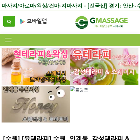
마사지/아로마/왁싱/건마-지마사지
- [전국샵] 경기: 안산~
[수원] [유테라피] 수원. 인계동. 감성테라피 &