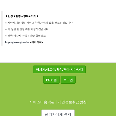
★건강★힐링★행복★케어★
※ 지마사지는 합리적이고 착한가격의 샵을 선도하겠습니다.
※ 더 많은 할인정보를 제공하겠습니다.
※ 전국 마사지 왁싱 1인샵 할인정보.
■지마사지■
http://gmassage.co.kr
마사지/아로마/왁싱/건마-지마사지
PC버전
로그인
서비스이용약관
|
개인정보취급방침
관리자에게 쪽지