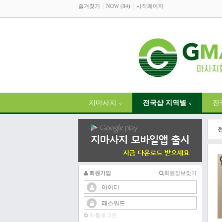
즐겨찾기
NOW (84)
시작페이지
지마사지
전국샵 지역별
전
∨
∨
회원가입
회원정보찾기
자동로그인