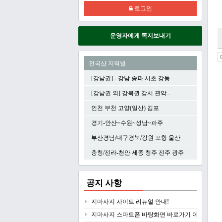
로그인
운영자에게 쪽지보내기
전국샵 지역별
[강남권] - 강남 송파 서초 강동
[강남권 외] 강북권 강서 관악...
인천 부천 고양(일산) 김포
경기-안산~수원~성남~파주
부산경남/대구경북/강원 포항 울산
충청/전라-천안 세종 청주 전주 광주
공지 사항
지마사지 사이트 리뉴얼 안내!
지마사지 스마트폰 바탕화면 바로가기 아이콘 만