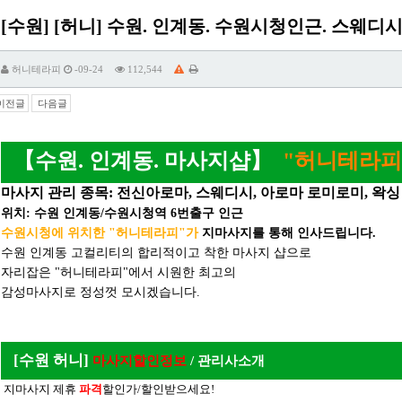
[수원] [허니] 수원. 인계동. 수원시청인근. 스웨디
허니테라피
-09-24
112,544
이전글
다음글
【수원. 인계동. 마사지샵】
"허니테라피
마사지 관리
종목: 전신아로마, 스웨디시, 아로마 로미로미, 왁싱
위치: 수원 인계동/수원시청역 6번출구 인근
수원시청에 위치한 "허니테라피"가
지마사지
를 통해 인사드립니다.
수원 인계동 고컬리티의 합리적이고 착한
마사지 샵으로
자리잡은 "허니테라피"에서
시원한 최고의
감성마사지로 정성껏 모시겠습니다.
[수원 허니]
마사지
할인정보
/ 관리사소개
들기-편하게 사이트로 접속하…
지마사지 제휴
파격
할인가/할인받으세요!