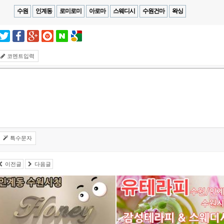
수원
인계동
로미로미
아로마
스웨디시
수원건마
왁싱
코멘트입력
특수문자
이전글
다음글