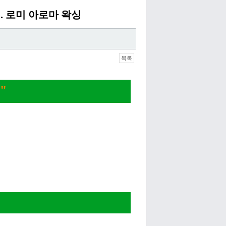
시. 로미 아로마 왁싱
목록
"