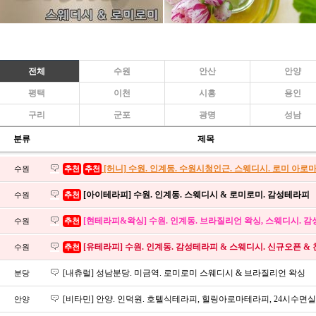
전체
수원
안산
안양
평택
이천
시흥
용인
구리
군포
광명
성남
분류
제목
[허니] 수원. 인계동. 수원시청인근. 스웨디시. 로미 아로
수원
추천
추천
[아이테라피] 수원. 인계동. 스웨디시 & 로미로미. 감성테라피
수원
추천
[현테라피&왁싱] 수원. 인계동. 브라질리언 왁싱, 스웨디시. 
수원
추천
[유테라피] 수원. 인계동. 감성테라피 & 스웨디시. 신규오픈 & 친
수원
추천
[내츄럴] 성남분당. 미금역. 로미로미 스웨디시 & 브라질리언 왁싱
분당
[비타민] 안양. 인덕원. 호텔식테라피, 힐링아로마테라피, 24시수면실
안양