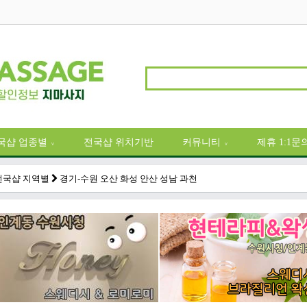
국샵 업종별
전국샵 위치기반
커뮤니티
제휴 1:1문
∨
∨
전국샵 지역별
경기-수원 오산 화성 안산 성남 과천