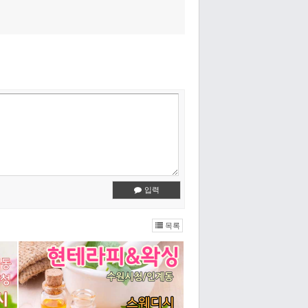
입력
목록