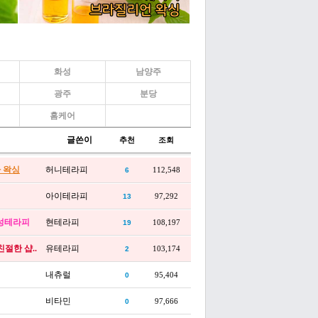
화성
남양주
광주
분당
홈케어
글쓴이
추천
조회
마 왁싱
허니테라피
112,548
6
아이테라피
97,292
13
감성테라피
현테라피
108,197
19
절한 샵..
유테라피
103,174
2
내츄럴
95,404
0
비타민
97,666
0