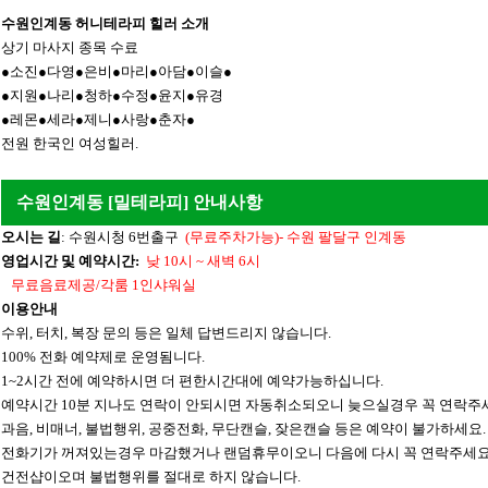
수원인계동 허니테라피 힐러 소개
상기 마사지 종목 수료
●소진●다영●은비●마리●아담●이슬●
●지원●나리●청하●수정●윤지●유경
●레몬●세라●제니●사랑●춘자●
전원 한국인 여성힐러.
수원인계동 [밀테라피] 안내사항
오시는 길
: 수원시청 6번출구
(무료주차가능)- 수원 팔달구 인계동
영업시간 및 예약시간:
낮 10시 ~ 새벽 6시
무료음료제공/각룸 1인샤워실
이용안내
수위, 터치, 복장 문의 등은 일체 답변드리지 않습니다.
100% 전화 예약제로 운영됨니다.
1~2시간 전에 예약하시면 더 편한시간대에 예약가능하십니다.
예약시간 10분 지나도 연락이 안되시면 자동취소되오니 늦으실경우 꼭 연락주
과음, 비매너, 불법행위, 공중전화, 무단캔슬, 잦은캔슬 등은 예약이 불가하세요.
전화기가 꺼져있는경우 마감했거나 랜덤휴무이오니 다음에 다시 꼭 연락주세요
건전샵이오며 불법행위를 절대로 하지 않습니다.