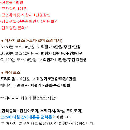
-첫방문 1만원
-주간할인 1만원
-군인휴가증 지참시 1만원할인
-당일생일 신분증확인시 1만원할인
-단체할인 문의^^
● 마사지 코스(아로마 로미 스웨디시)
A
: 60분 코스 10만원 -->
회원가 8만원/주간7만원
B
: 90분 코스 12만원 -->
회원가 10만원/주간9만원
C
: 120분 코스 16만원 -->
회원가 14만원/주간13만원
● 왁싱 코스
프리미엄
: 10만원 -->
회원가 9만원/주간8만원
베이직
: 8만원 -->
회원가 7만원/주간6만원
==지마사지 회원가 할인받으세요!
[관리종목 : 전신아로마, 스웨디시, 왁싱, 로미로미]
코스에 대한 상세내용은 전화문의
바랍니다.
"지마사지" 회원이라고 말씀하셔야 회원가 적용되십니다.