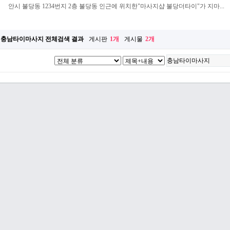
안시 불당동 1234번지 2층 불당동 인근에 위치한"마사지샵 불당더타이"가 지마...
충남타이마사지 전체검색 결과
게시판
1개
게시물
2개
들기-편하게 사이트로 접속하…