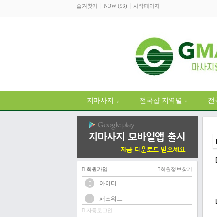
즐겨찾기
NOW (93)
시작페이지
지마사지
전국샵 지역별
전
∨
∨
회원가입
회원정보찾기
자동로그인