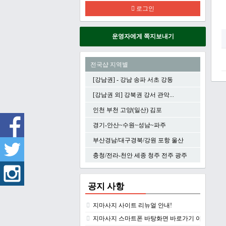
로그인
운영자에게 쪽지보내기
전국샵 지역별
[강남권] - 강남 송파 서초 강동
[강남권 외] 강북권 강서 관악...
인천 부천 고양(일산) 김포
경기-안산~수원~성남~파주
부산경남/대구경북/강원 포항 울산
충청/전라-천안 세종 청주 전주 광주
공지 사항
지마사지 사이트 리뉴얼 안내!
지마사지 스마트폰 바탕화면 바로가기 아이콘 만