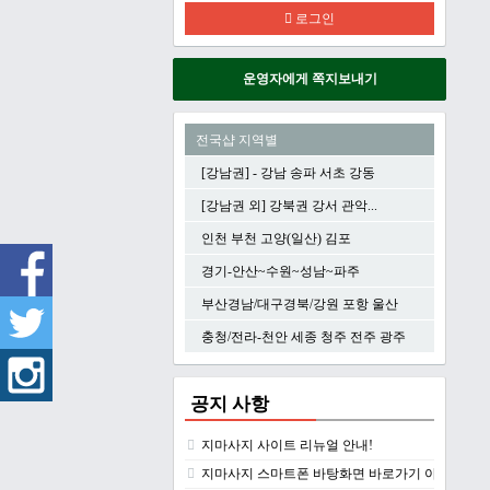
로그인
운영자에게 쪽지보내기
전국샵 지역별
[강남권] - 강남 송파 서초 강동
[강남권 외] 강북권 강서 관악...
인천 부천 고양(일산) 김포
경기-안산~수원~성남~파주
부산경남/대구경북/강원 포항 울산
충청/전라-천안 세종 청주 전주 광주
공지 사항
지마사지 사이트 리뉴얼 안내!
지마사지 스마트폰 바탕화면 바로가기 아이콘 만