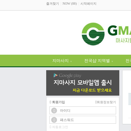
즐겨찾기
NOW (88)
시작페이지
지마사지
전국샵 지역별
전
∨
∨
회원가입
회원정보찾기
자동로그인