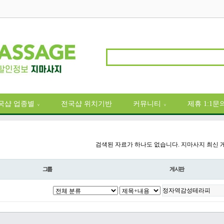
국샵 업종별
전국샵 위치기반
커뮤니티
제휴 1:1문
∨
∨
검색된 자료가 하나도 없습니다. 지마사지 최신 
그룹
게시판