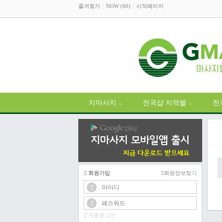
즐겨찾기
NOW (60)
시작페이지
지마사지
전국샵 지역별
전
∨
∨
회원가입
회원정보찾기
자동로그인