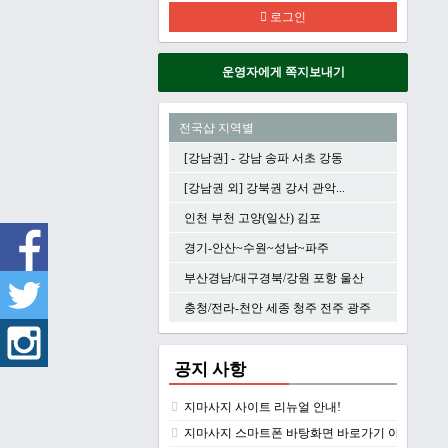
로그인
운영자에게 쪽지보내기
전국샵 지역별
[강남권] - 강남 송파 서초 강동
[강남권 외] 강북권 강서 관악...
인천 부천 고양(일산) 김포
경기-안산~수원~성남~파주
부산경남/대구경북/강원 포항 울산
충청/전라-천안 세종 청주 전주 광주
공지 사항
지마사지 사이트 리뉴얼 안내!
지마사지 스마트폰 바탕화면 바로가기 아이콘 만