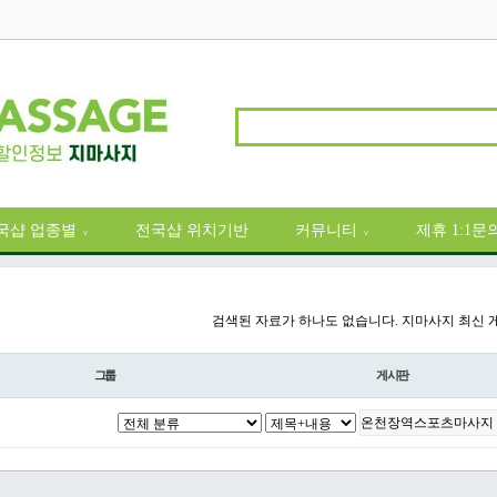
국샵 업종별
전국샵 위치기반
커뮤니티
제휴 1:1문
∨
∨
검색된 자료가 하나도 없습니다. 지마사지 최신 
그룹
게시판