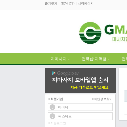
즐겨찾기
NOW (79)
시작페이지
지마사지
전국샵 지역별
전
∨
∨
회원가입
회원정보찾기
자동로그인