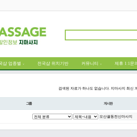
국샵 업종별
전국샵 위치기반
커뮤니티
제휴 1:1문
∨
∨
검색된 자료가 하나도 없습니다. 지마사지 최신 
그룹
게시판