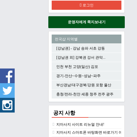
로그인
운영자에게 쪽지보내기
전국샵 지역별
[강남권] - 강남 송파 서초 강동
[강남권 외] 강북권 강서 관악...
인천 부천 고양(일산) 김포
경기-안산~수원~성남~파주
부산경남/대구경북/강원 포항 울산
충청/전라-천안 세종 청주 전주 광주
공지 사항
지마사지 사이트 리뉴얼 안내!
지마사지 스마트폰 바탕화면 바로가기 아이콘 만