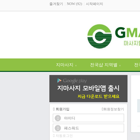
즐겨찾기
NOW (92)
시작페이지
지마사지
전국샵 지역별
전
∨
∨
회원가입
회원정보찾기
자동로그인