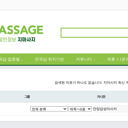
국샵 업종별
전국샵 위치기반
커뮤니티
제휴 1:1문
∨
∨
검색된 자료가 하나도 없습니다. 지마사지 최신 
그룹
게시판