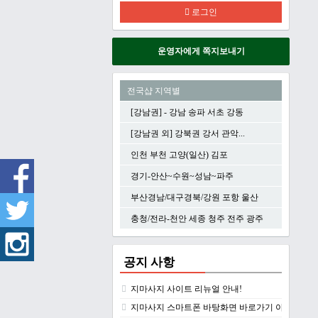
로그인
운영자에게 쪽지보내기
전국샵 지역별
[강남권] - 강남 송파 서초 강동
[강남권 외] 강북권 강서 관악...
인천 부천 고양(일산) 김포
경기-안산~수원~성남~파주
부산경남/대구경북/강원 포항 울산
충청/전라-천안 세종 청주 전주 광주
공지 사항
지마사지 사이트 리뉴얼 안내!
지마사지 스마트폰 바탕화면 바로가기 아이콘 만