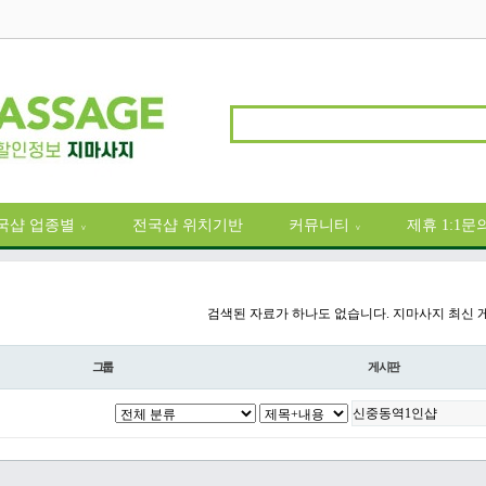
국샵 업종별
전국샵 위치기반
커뮤니티
제휴 1:1문
∨
∨
검색된 자료가 하나도 없습니다. 지마사지 최신 
그룹
게시판