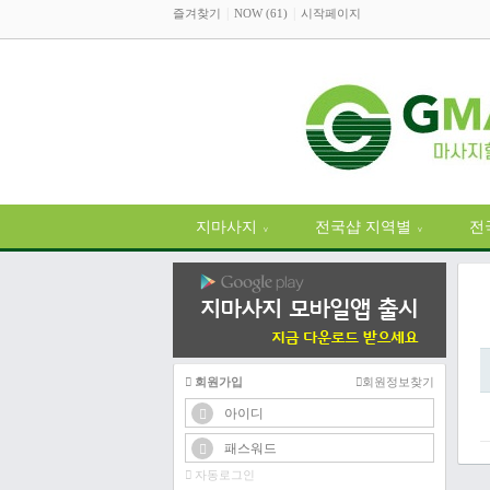
즐겨찾기
NOW (61)
시작페이지
지마사지
전국샵 지역별
전
∨
∨
회원가입
회원정보찾기
자동로그인