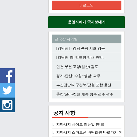
로그인
운영자에게 쪽지보내기
전국샵 지역별
[강남권] - 강남 송파 서초 강동
[강남권 외] 강북권 강서 관악...
인천 부천 고양(일산) 김포
경기-안산~수원~성남~파주
부산경남/대구경북/강원 포항 울산
충청/전라-천안 세종 청주 전주 광주
공지 사항
지마사지 사이트 리뉴얼 안내!
지마사지 스마트폰 바탕화면 바로가기 아이콘 만