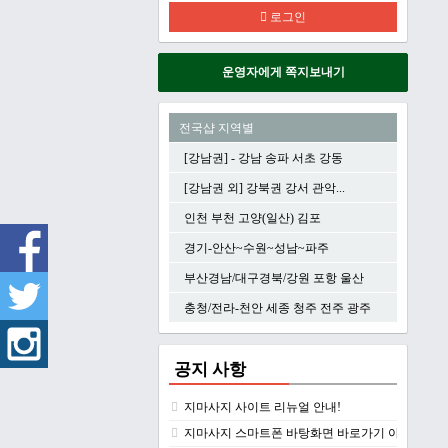
로그인
운영자에게 쪽지보내기
전국샵 지역별
[강남권] - 강남 송파 서초 강동
[강남권 외] 강북권 강서 관악...
인천 부천 고양(일산) 김포
경기-안산~수원~성남~파주
부산경남/대구경북/강원 포항 울산
충청/전라-천안 세종 청주 전주 광주
공지 사항
지마사지 사이트 리뉴얼 안내!
지마사지 스마트폰 바탕화면 바로가기 아이콘 만