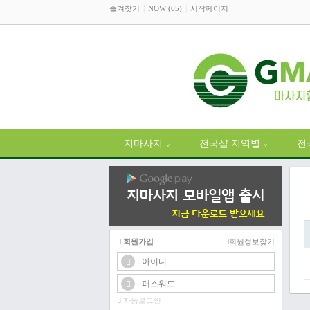
즐겨찾기
NOW (65)
시작페이지
지마사지
전국샵 지역별
전
∨
∨
회원가입
회원정보찾기
자동로그인