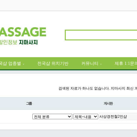
국샵 업종별
전국샵 위치기반
커뮤니티
제휴 1:1문
∨
∨
검색된 자료가 하나도 없습니다. 지마사지 최신 
그룹
게시판