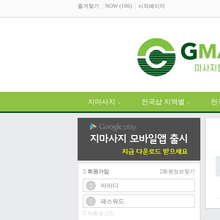
즐겨찾기
NOW (106)
시작페이지
지마사지
전국샵 지역별
전
∨
∨
회원가입
회원정보찾기
자동로그인