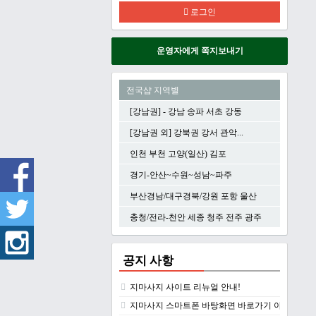
로그인
운영자에게 쪽지보내기
전국샵 지역별
[강남권] - 강남 송파 서초 강동
[강남권 외] 강북권 강서 관악...
인천 부천 고양(일산) 김포
경기-안산~수원~성남~파주
부산경남/대구경북/강원 포항 울산
충청/전라-천안 세종 청주 전주 광주
공지 사항
지마사지 사이트 리뉴얼 안내!
지마사지 스마트폰 바탕화면 바로가기 아이콘 만