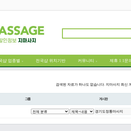
국샵 업종별
전국샵 위치기반
커뮤니티
제휴 1:1문
∨
∨
검색된 자료가 하나도 없습니다. 지마사지 최신 
그룹
게시판